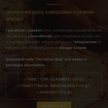
UN DONO PREZIOSO, CONFEZIONATO DA MANI
SPECIALI
I
panettoni
e
pandori
sono confezionati manualmente nel
laboratorio di
LiberoMondo
, una cooperativa sociale che
si impegna a favorire, attraverso il lavoro, l’
integrazione
di
persone che vivono situazioni di
disagio sociale
.
Disponibili nella “Christmas Bag” con nastro e
pendaglio informativo
.
> PANETTONE
CLASSICO
(700 gr)
> PANETTONE AL
CIOCCOLATO
(700 gr)
> PANDORO (750 gr)
ACQUISTA QUI