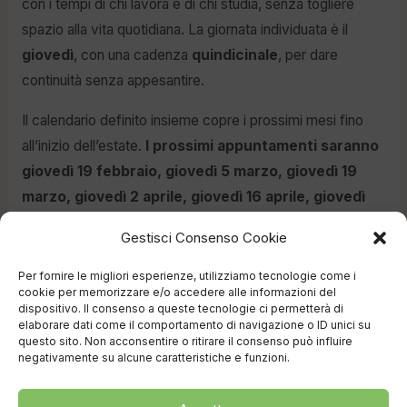
con i tempi di chi lavora e di chi studia, senza togliere
spazio alla vita quotidiana. La giornata individuata è il
giovedì
, con una cadenza
quindicinale
, per dare
continuità senza appesantire.
Il calendario definito insieme copre i prossimi mesi fino
all’inizio dell’estate.
I prossimi appuntamenti saranno
giovedì 19 febbraio, giovedì 5 marzo, giovedì 19
marzo, giovedì 2 aprile, giovedì 16 aprile, giovedì
30 aprile, giovedì 14 maggio, giovedì 28 maggio,
Gestisci Consenso Cookie
giovedì 11 giugno e giovedì 25 giugno 2026.
Per fornire le migliori esperienze, utilizziamo tecnologie come i
Spazio Giovani prende forma a partire dalle persone che
cookie per memorizzare e/o accedere alle informazioni del
dispositivo. Il consenso a queste tecnologie ci permetterà di
lo abitano: questo calendario è il primo passo di un
elaborare dati come il comportamento di navigazione o ID unici su
percorso che resterà aperto, adattabile e costruito
questo sito. Non acconsentire o ritirare il consenso può influire
negativamente su alcune caratteristiche e funzioni.
insieme, incontro dopo incontro.