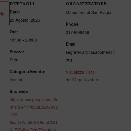
DETTAGLI
ORGANIZZATORE
Data:
Monastero di San Biagio
rio
29 Agosto, 2025
Phone
Ora:
0174698439
18h30 - 20h00
Email
Prezzo:
segreteria@casadomenor.
Free
org
Categoria Evento:
Visualizza il sito
Incontri
dell'Organizzatore
Sito web:
https://docs.google.com/fo
rms/d/e/1FAIpQLScAx8V2
1XP-
9aJD8W_568DO5daClMT
K_EKl9IbslGYtxZ3x2A/vie