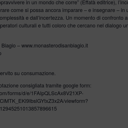
Sopravvivere in un mondo che corre” (Effatà editrice), l’in
orare come si possa ancora imparare – e insegnare – in
 complessità e dall’incertezza. Un momento di confronto 
operatori culturali e tutti coloro che cercano nel dialogo
Biagio – www.monasterodisanbiagio.it
o
 servito su consumazione.
otazione consigliata tramite google form:
e.com/forms/d/e/1FAIpQLScAx8V21XP-
lMTK_EKl9IbslGYtxZ3x2A/viewform?
112945251013857896615