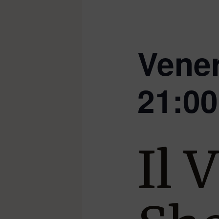
Vener
21:00
Il 