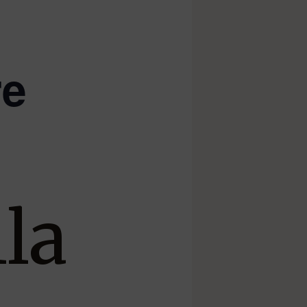
re
lla