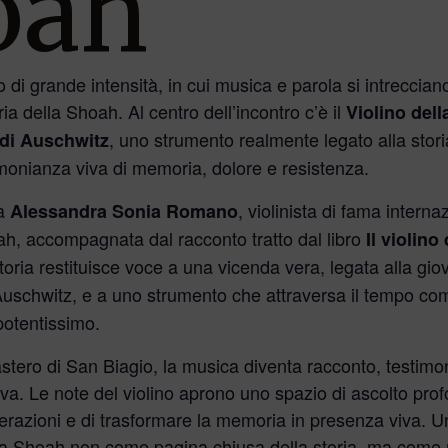
oah
 di grande intensità, in cui musica e parola si intreccian
a della Shoah. Al centro dell’incontro c’è il
Violino del
, uno strumento realmente legato alla stor
 di Auschwitz
imonianza viva di memoria, dolore e resistenza.
rà
, violinista di fama interna
Alessandra Sonia Romano
oah, accompagnata dal racconto tratto dal libro
Il violin
storia restituisce voce a una vicenda vera, legata alla gi
Auschwitz, e a uno strumento che attraversa il tempo co
potentissimo.
stero di San Biagio, la musica diventa racconto, testimon
tiva. Le note del violino aprono uno spazio di ascolto pro
enerazioni e di trasformare la memoria in presenza viva.
ella Shoah non come pagina chiusa della storia, ma come