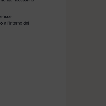
serisce
all’interno del
io