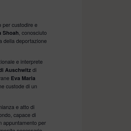
o per custodire e
, conosciuto
la Shoah
ia della deportazione
zionale e interprete
di
o di Auschwitz
ovane
Eva Maria
me custode di un
ianza e atto di
fondo, capace di
 Un appuntamento per
 monito necessario