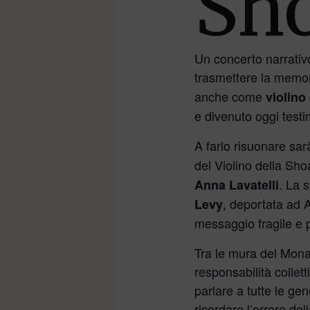
Sh
Un concerto narrativo
trasmettere la memori
anche come
violino
e divenuto oggi test
A farlo risuonare sa
del Violino della Sh
. La 
Anna Lavatelli
, deportata ad 
Levy
messaggio fragile e 
Tra le mura del Mona
responsabilità collet
parlare a tutte le g
ricordare l’orrore d